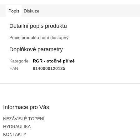
Popis
Diskuze
Detailní popis produktu
Popis produktu není dostupný
Doplňkové parametry
Kategorie
:
RGR - otočné přímé
EAN
:
6140000120125
Z
á
p
a
Informace pro Vás
t
NEZÁVISLÉ TOPENÍ
í
HYDRAULIKA
KONTAKTY