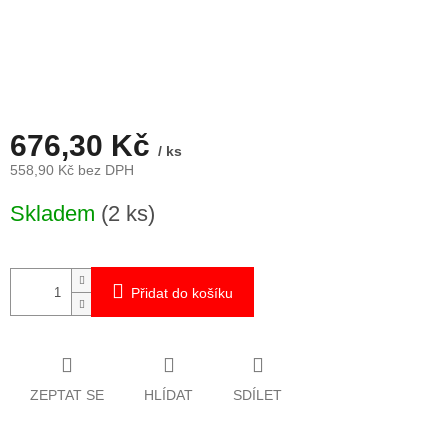
676,30 Kč
/ ks
558,90 Kč bez DPH
Měrná
Skladem
(2 ks)
cena:
Přidat do košíku
ZEPTAT SE
HLÍDAT
SDÍLET