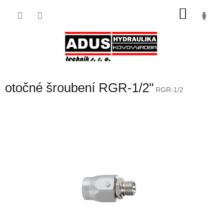
Přejít
NÁKU
na
obsah
KOŠÍK
otočné šroubení RGR-1/2"
RGR-1/2