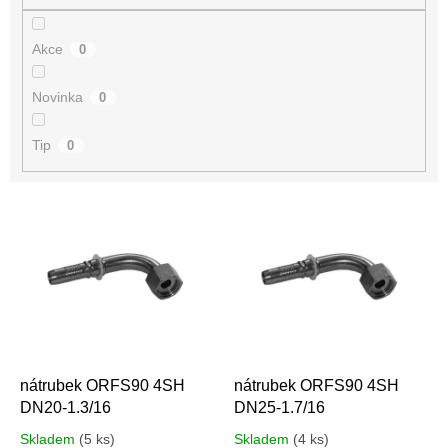
Akce
0
Novinka
0
Tip
0
V
ý
p
i
s
p
r
o
d
nátrubek ORFS90 4SH
nátrubek ORFS90 4SH
u
DN20-1.3/16
DN25-1.7/16
k
Skladem
(5 ks)
Skladem
(4 ks)