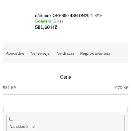
nátrubek ORFS90 4SH DN20-1.3/16
Skladem
(5 ks)
581,60 Kč
Ř
a
Abecedně
Nejlevnější
Nejdražší
Nejprodávanější
z
e
n
Cena
í
p
581
Kč
970
Kč
r
o
d
u
k
t
Na skladě
3
ů