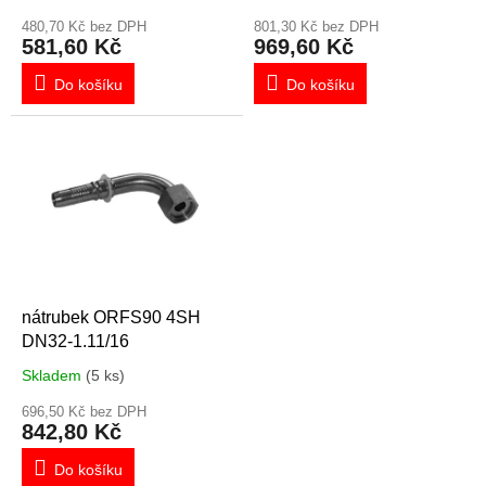
t
ů
480,70 Kč bez DPH
801,30 Kč bez DPH
581,60 Kč
969,60 Kč
Do košíku
Do košíku
nátrubek ORFS90 4SH
DN32-1.11/16
Skladem
(5 ks)
696,50 Kč bez DPH
842,80 Kč
Do košíku