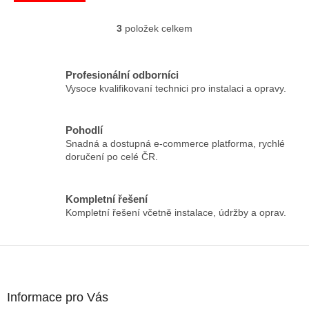
3
položek celkem
O
v
l
á
Profesionální odborníci
d
Vysoce kvalifikovaní technici pro instalaci a opravy.
a
c
í
Pohodlí
p
Snadná a dostupná e-commerce platforma, rychlé
r
doručení po celé ČR.
v
k
y
Kompletní řešení
v
Kompletní řešení včetně instalace, údržby a oprav.
ý
p
i
Z
s
á
u
p
a
Informace pro Vás