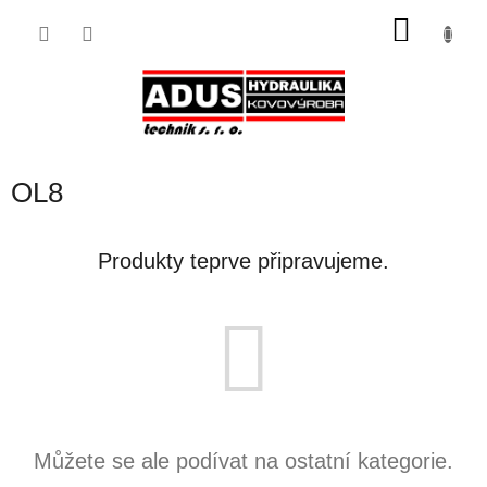
Přejít
NÁKU
na
obsah
KOŠÍK
OL8
Produkty teprve připravujeme.
Můžete se ale podívat na ostatní kategorie.