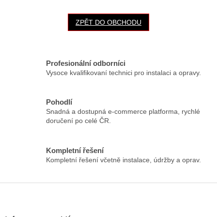
ZPĚT DO OBCHODU
Profesionální odborníci
Vysoce kvalifikovaní technici pro instalaci a opravy.
Pohodlí
Snadná a dostupná e-commerce platforma, rychlé
doručení po celé ČR.
Kompletní řešení
Kompletní řešení včetně instalace, údržby a oprav.
Z
á
p