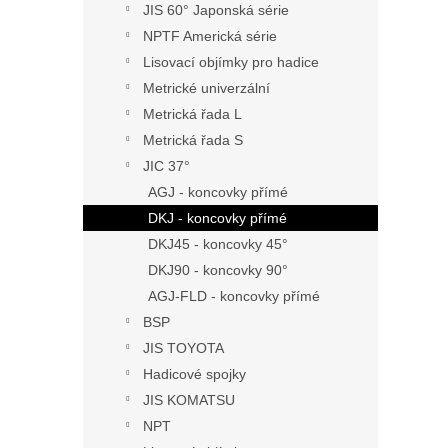
JIS 60° Japonská série
NPTF Americká série
Lisovací objímky pro hadice
Metrické univerzální
Metrická řada L
Metrická řada S
JIC 37°
AGJ - koncovky přímé
DKJ - koncovky přímé
DKJ45 - koncovky 45°
DKJ90 - koncovky 90°
AGJ-FLD - koncovky přímé
BSP
JIS TOYOTA
Hadicové spojky
JIS KOMATSU
NPT