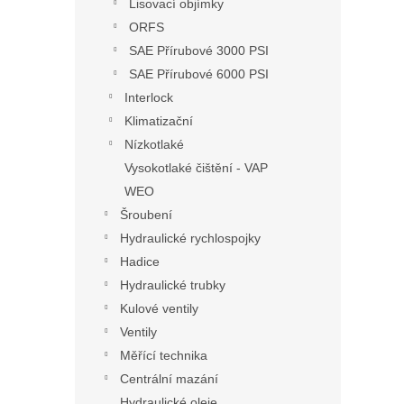
Lisovací objímky
ORFS
SAE Přírubové 3000 PSI
SAE Přírubové 6000 PSI
Interlock
Klimatizační
Nízkotlaké
Vysokotlaké čištění - VAP
WEO
Šroubení
Hydraulické rychlospojky
Hadice
Hydraulické trubky
Kulové ventily
Ventily
Měřící technika
Centrální mazání
Hydraulické oleje