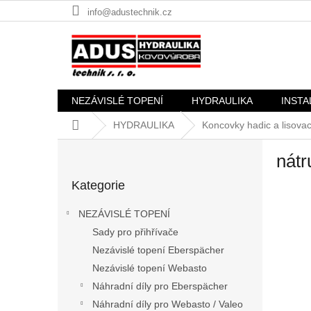
Přejít
info@adustechnik.cz
na
obsah
NEZÁVISLÉ TOPENÍ
HYDRAULIKA
INSTA
Domů
HYDRAULIKA
Koncovky hadic a lisovac
P
nát
o
Přeskočit
s
Kategorie
kategorie
t
r
NEZÁVISLÉ TOPENÍ
a
Sady pro přihřívače
n
Nezávislé topení Eberspächer
n
í
Nezávislé topení Webasto
p
Náhradní díly pro Eberspächer
a
Náhradní díly pro Webasto / Valeo