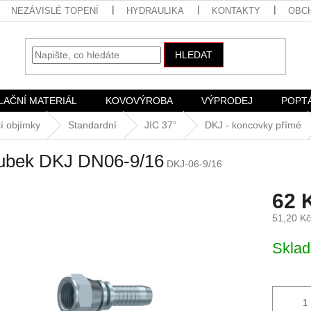
NEZÁVISLÉ TOPENÍ
HYDRAULIKA
KONTAKTY
OBC
HLEDAT
LAČNÍ MATERIÁL
KOVOVÝROBA
VÝPRODEJ
POPT
í objímky
Standardní
JIC 37°
DKJ - koncovky přímé
rubek DKJ DN06-9/16
DKJ-06-9/16
62 
51,20 K
Měrná
Skla
cena: