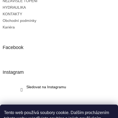
NEZÁVISLÉ TOPENÍ
í
HYDRAULIKA
KONTAKTY
Obchodní podmínky
Kariéra
Facebook
Instagram
Sledovat na Instagramu
Tento web používá soubory cookie. Dalším procházením