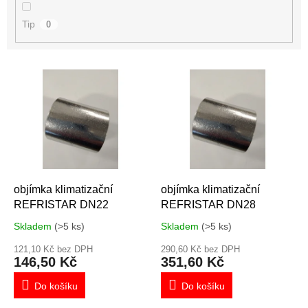
Tip
0
V
ý
p
i
s
p
r
o
d
objímka klimatizační
objímka klimatizační
u
REFRISTAR DN22
REFRISTAR DN28
k
Skladem
(>5 ks)
Skladem
(>5 ks)
t
ů
121,10 Kč bez DPH
290,60 Kč bez DPH
146,50 Kč
351,60 Kč
Do košíku
Do košíku