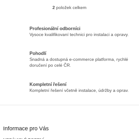
2
položek celkem
O
v
l
á
Profesionální odborníci
d
Vysoce kvalifikovaní technici pro instalaci a opravy.
a
c
í
Pohodlí
p
Snadná a dostupná e-commerce platforma, rychlé
r
doručení po celé ČR.
v
k
y
Kompletní řešení
v
Kompletní řešení včetně instalace, údržby a oprav.
ý
p
i
Z
s
á
u
p
a
Informace pro Vás
t