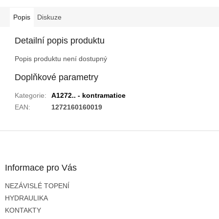
Popis
Diskuze
Detailní popis produktu
Popis produktu není dostupný
Doplňkové parametry
Kategorie
:
A1272.. - kontramatice
EAN
:
1272160160019
Z
á
p
a
Informace pro Vás
t
NEZÁVISLÉ TOPENÍ
í
HYDRAULIKA
KONTAKTY