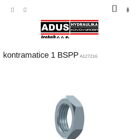
Přejít
NÁKU
na
obsah
KOŠÍK
kontramatice 1 BSPP
A127216