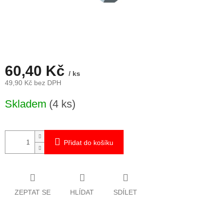
60,40 Kč
/ ks
49,90 Kč bez DPH
Měrná
Skladem
(4 ks)
cena:
Přidat do košíku
ZEPTAT SE
HLÍDAT
SDÍLET