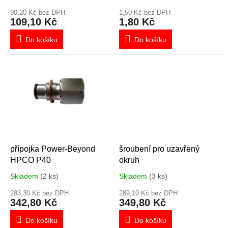
t
ů
90,20 Kč bez DPH
1,50 Kč bez DPH
109,10 Kč
1,80 Kč
Do košíku
Do košíku
přípojka Power-Beyond
šroubení pro uzavřený
HPCO P40
okruh
Skladem
(2 ks)
Skladem
(3 ks)
283,30 Kč bez DPH
289,10 Kč bez DPH
342,80 Kč
349,80 Kč
Do košíku
Do košíku