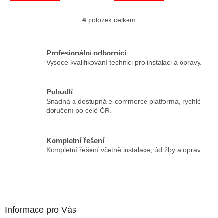
4
položek celkem
O
v
l
á
Profesionální odborníci
d
Vysoce kvalifikovaní technici pro instalaci a opravy.
a
c
í
Pohodlí
p
Snadná a dostupná e-commerce platforma, rychlé
r
doručení po celé ČR.
v
k
y
Kompletní řešení
v
Kompletní řešení včetně instalace, údržby a oprav.
ý
p
i
Z
s
á
u
p
a
Informace pro Vás