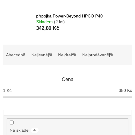
přípojka Power-Beyond HPCO P40
Skladem
(2 ks)
342,80 Kč
Ř
a
Abecedně
Nejlevnější
Nejdražší
Nejprodávanější
z
e
n
Cena
í
p
1
Kč
350
Kč
r
o
d
u
k
t
Na skladě
4
ů