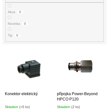
Akce
0
Novinka
0
Tip
0
V
ý
p
i
s
p
r
o
d
Konektor elektrický
přípojka Power-Beyond
u
HPCO P120
k
Skladem
(>5 ks)
Skladem
(2 ks)