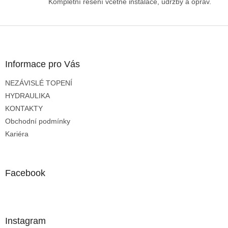
Kompletní řešení včetně instalace, údržby a oprav.
ý
p
i
Z
s
á
u
p
a
Informace pro Vás
t
NEZÁVISLÉ TOPENÍ
í
HYDRAULIKA
KONTAKTY
Obchodní podmínky
Kariéra
Facebook
Instagram