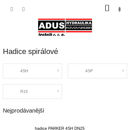
Přejít
NÁKU
na
obsah
KOŠÍK
Hadice spirálové
4SH
4SP
R15
Nejprodávanější
hadice PARKER 4SH DN25