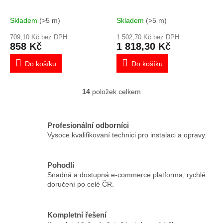
Skladem
(>5 m)
Skladem
(>5 m)
709,10 Kč bez DPH
1 502,70 Kč bez DPH
858 Kč
1 818,30 Kč
Do košíku
Do košíku
14
položek celkem
O
v
l
á
Profesionální odborníci
d
Vysoce kvalifikovaní technici pro instalaci a opravy.
a
c
í
Pohodlí
p
Snadná a dostupná e-commerce platforma, rychlé
r
doručení po celé ČR.
v
k
y
Kompletní řešení
v