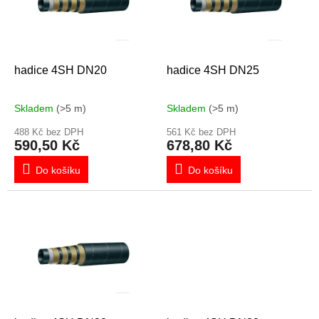
s
p
r
o
d
hadice 4SH DN20
hadice 4SH DN25
u
k
Skladem
(>5 m)
Skladem
(>5 m)
t
ů
488 Kč bez DPH
561 Kč bez DPH
590,50 Kč
678,80 Kč
Do košíku
Do košíku