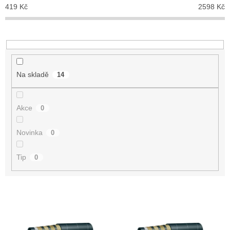
p
419
Kč
2598
Kč
r
o
d
u
k
t
Na skladě
14
ů
Akce
0
Novinka
0
Tip
0
V
ý
p
i