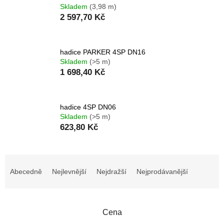
Skladem
(3,98 m)
2 597,70 Kč
hadice PARKER 4SP DN16
Skladem
(>5 m)
1 698,40 Kč
hadice 4SP DN06
Skladem
(>5 m)
623,80 Kč
Ř
a
Abecedně
Nejlevnější
Nejdražší
Nejprodávanější
z
e
n
Cena
í