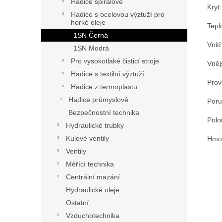
Hadice spirálové
Kryt
Hadice s ocelovou výztuží pro
horké oleje
Tepl
1SN Černá
Vnit
1SN Modrá
Pro vysokotlaké čisticí stroje
Vněj
Hadice s textilní výztuží
Prov
Hadice z termoplastu
Hadice průmyslové
Poru
Bezpečnostní technika
Pol
Hydraulické trubky
Kulové ventily
Hmot
Ventily
Měřící technika
Centrální mazání
Hydraulické oleje
Ostatní
Vzduchotechnika