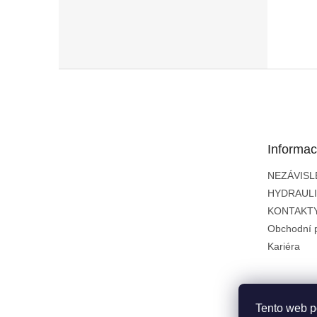
Z
á
p
a
t
Informac
í
NEZÁVISL
HYDRAUL
KONTAKT
Obchodní 
Kariéra
Tento web p