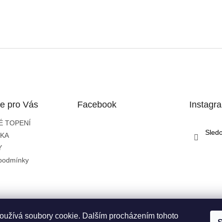
e pro Vás
Facebook
Instagr
É TOPENÍ
Sled
IKA
Y
podmínky
oužívá soubory cookie. Dalším procházením tohoto