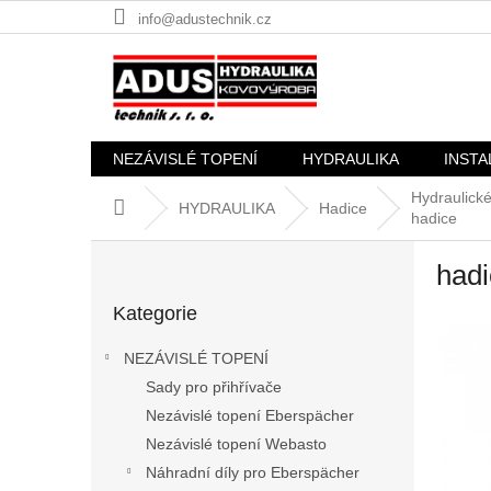
Přejít
info@adustechnik.cz
na
obsah
NEZÁVISLÉ TOPENÍ
HYDRAULIKA
INSTA
Hydraulick
Domů
HYDRAULIKA
Hadice
hadice
P
hadi
o
Přeskočit
s
Kategorie
kategorie
t
r
NEZÁVISLÉ TOPENÍ
a
Sady pro přihřívače
n
Nezávislé topení Eberspächer
n
í
Nezávislé topení Webasto
p
Náhradní díly pro Eberspächer