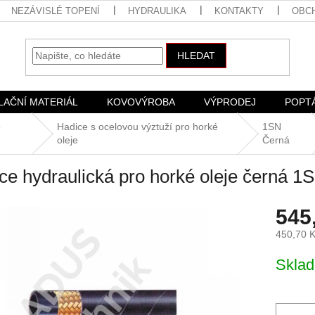
NEZÁVISLÉ TOPENÍ
HYDRAULIKA
KONTAKTY
OBC
HLEDAT
LAČNÍ MATERIÁL
KOVOVÝROBA
VÝPRODEJ
POPT
é
Hadice s ocelovou výztuží pro horké
1SN
oleje
Černá
ce hydraulická pro horké oleje černá 
545
450,70 
Měrná
Skla
cena: