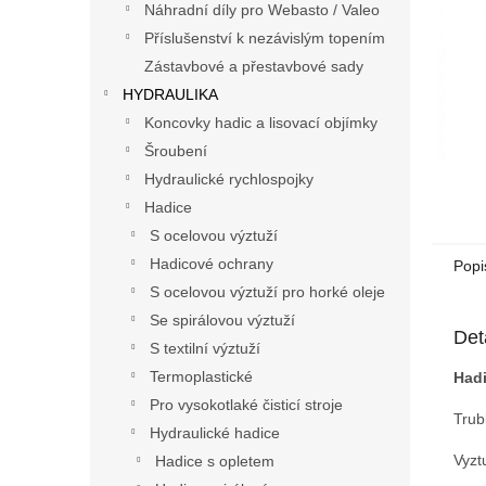
a
Náhradní díly pro Webasto / Valeo
n
Příslušenství k nezávislým topením
e
Zástavbové a přestavbové sady
l
HYDRAULIKA
Koncovky hadic a lisovací objímky
Šroubení
Hydraulické rychlospojky
Hadice
S ocelovou výztuží
Hadicové ochrany
Popi
S ocelovou výztuží pro horké oleje
Se spirálovou výztuží
Det
S textilní výztuží
Termoplastické
Hadi
Pro vysokotlaké čisticí stroje
Trub
Hydraulické hadice
Vyzt
Hadice s opletem