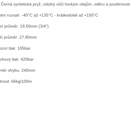
: Černá syntetická pryž, odolný vůči horkým olejům, oděru a povětrnost
otní rozsah: -40°C až +135°C - krátkodobě až +150°C
řní průměr: 19,50mm (3/4")
ší průměr: 27,80mm
ozní tlak: 105bar
chový tlak: 420bar
oměr ohybu: 240mm
nost: 66kg/100m