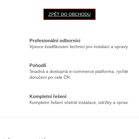
ZPĚT DO OBCHODU
Profesionální odborníci
Vysoce kvalifikovaní technici pro instalaci a opravy.
Pohodlí
Snadná a dostupná e-commerce platforma, rychlé
doručení po celé ČR.
Kompletní řešení
Kompletní řešení včetně instalace, údržby a oprav.
Z
á
p