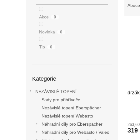
n
a
Abece
e
z
l
Akce
0
e
V
n
ý
í
Novinka
0
p
p
i
r
Tip
0
s
o
p
d
r
u
o
k
Přeskočit
Kategorie
kategorie
d
t
u
ů
NEZÁVISLÉ TOPENÍ
drzák
k
Sady pro přihřívače
t
ů
Nezávislé topení Eberspächer
Nezávislé topení Webasto
Náhradní díly pro Eberspächer
263,6
319
Náhradní díly pro Webasto / Valeo