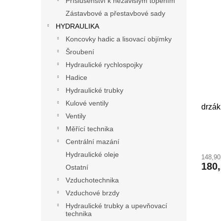
Příslušenství k nezávislým topením
Zástavbové a přestavbové sady
HYDRAULIKA
Koncovky hadic a lisovací objímky
Šroubení
Hydraulické rychlospojky
Hadice
Hydraulické trubky
Kulové ventily
drzák
Ventily
Měřící technika
Centrální mazání
Hydraulické oleje
148,9
180
Ostatní
Vzduchotechnika
Vzduchové brzdy
Hydraulické trubky a upevňovací
technika