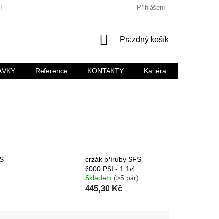
HODNÍ PODMÍNKY
KARIÉRA
Přihlášení
NÁKUPNÍ
Prázdný košík
KOŠÍK
ÁVKY
Reference
KONTAKTY
Kariéra
FS
drzák příruby SFS
6000 PSI - 1.1/4
Skladem
(>5 pár)
445,30 Kč