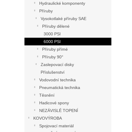
Hydraulické komponenty
Příruby
Vysokotlaké příruby SAE
Příruby dělené
3000 PSI
6000 PSI
Příruby přímé
Příruby 90°
Zaslepovací disky
Příslušenství
Vodovodní technika
Pneumatická technika
Těsnění
Hadicové spony
NEZÁVISLÉ TOPENÍ
KOVOVÝROBA
Spojovací materiál