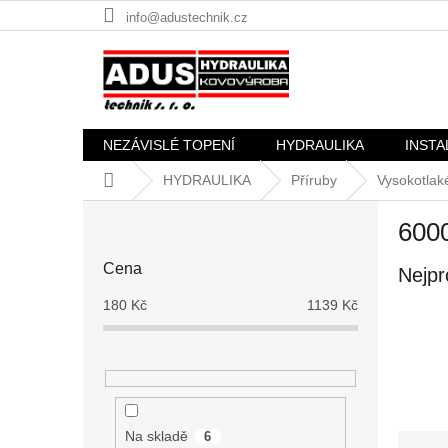
Přejít
info@adustechnik.cz
na
obsah
NEZÁVISLÉ TOPENÍ
HYDRAULIKA
INSTA
Domů
HYDRAULIKA
Příruby
Vysokotlak
P
600
o
s
Cena
Nejpr
t
r
180
Kč
1139
Kč
a
n
n
í
p
a
Na skladě
6
Ř