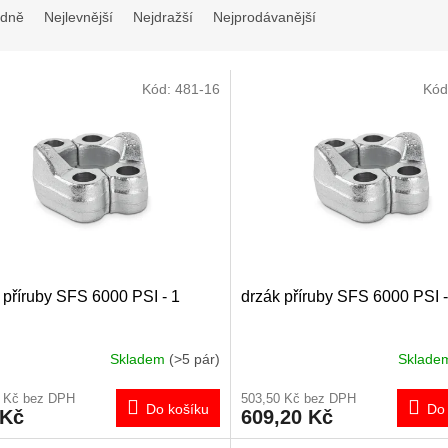
dně
Nejlevnější
Nejdražší
Nejprodávanější
Kód:
481-16
Kód
 příruby SFS 6000 PSI - 1
drzák příruby SFS 6000 PSI -
Skladem
(>5 pár)
Sklad
0 Kč bez DPH
503,50 Kč bez DPH
Do košíku
Do 
 Kč
609,20 Kč