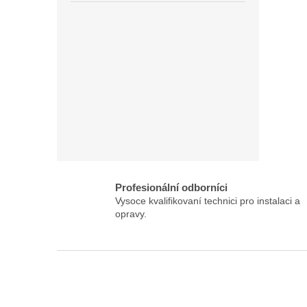
Profesionální odborníci
Vysoce kvalifikovaní technici pro instalaci a
opravy.
Z
á
p
a