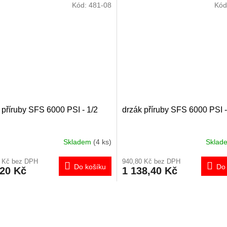
Kód:
481-08
Kód
 příruby SFS 6000 PSI - 1/2
drzák příruby SFS 6000 PSI -
Skladem
(4 ks)
Skla
0 Kč bez DPH
940,80 Kč bez DPH
Do košíku
Do 
,20 Kč
1 138,40 Kč
O
v
l
á