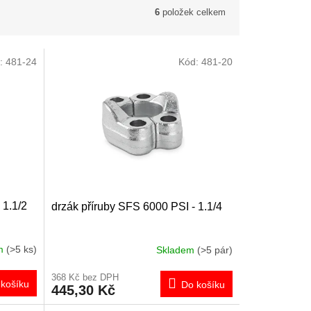
6
položek celkem
:
481-24
Kód:
481-20
 1.1/2
drzák příruby SFS 6000 PSI - 1.1/4
em
(>5 ks)
Skladem
(>5 pár)
368 Kč bez DPH
košíku
Do košíku
445,30 Kč