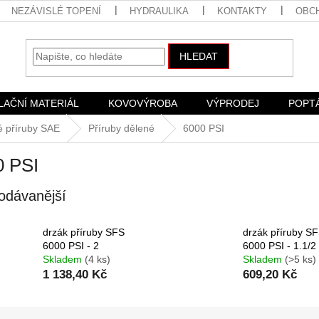
NEZÁVISLÉ TOPENÍ
HYDRAULIKA
KONTAKTY
OBC
HLEDAT
LAČNÍ MATERIÁL
KOVOVÝROBA
VÝPRODEJ
POPT
é příruby SAE
Příruby dělené
6000 PSI
0 PSI
odávanější
drzák příruby SFS
drzák příruby S
6000 PSI - 2
6000 PSI - 1.1/2
Skladem
(4 ks)
Skladem
(>5 ks)
1 138,40 Kč
609,20 Kč