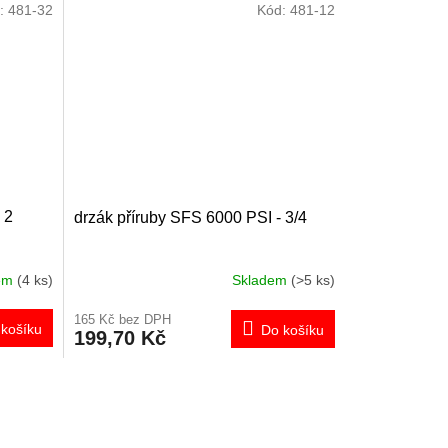
:
481-32
Kód:
481-12
 2
drzák příruby SFS 6000 PSI - 3/4
dem
(4 ks)
Skladem
(>5 ks)
165 Kč bez DPH
košíku
Do košíku
199,70 Kč