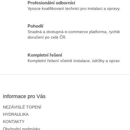
á
Profesionální odborníci
d
Vysoce kvalifikovaní technici pro instalaci a opravy.
a
c
í
Pohodlí
p
Snadná a dostupná e-commerce platforma, rychlé
r
doručení po celé ČR.
v
k
y
Kompletní řešení
v
Kompletní řešení včetně instalace, údržby a oprav.
ý
p
i
Z
s
á
u
p
a
Informace pro Vás
t
NEZÁVISLÉ TOPENÍ
í
HYDRAULIKA
KONTAKTY
Obchodní podmínky