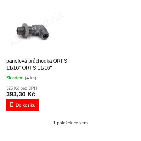
V
ý
p
i
s
p
r
o
d
panelová průchodka ORFS
u
11/16" ORFS 11/16"
k
Skladem
(4 ks)
t
ů
325 Kč bez DPH
393,30 Kč
Do košíku
1
položek celkem
O
v
l