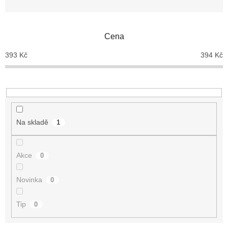
z
e
n
Cena
í
p
393
Kč
394
Kč
r
o
d
u
k
t
Na skladě
1
ů
Akce
0
Novinka
0
Tip
0