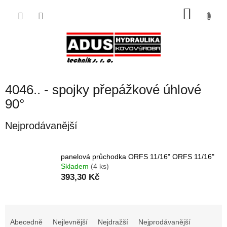
Přejít
NÁKU
na
obsah
KOŠÍK
4046.. - spojky přepážkové úhlové
90°
Nejprodávanější
panelová průchodka ORFS 11/16" ORFS 11/16"
Skladem
(4 ks)
393,30 Kč
Ř
a
Abecedně
Nejlevnější
Nejdražší
Nejprodávanější