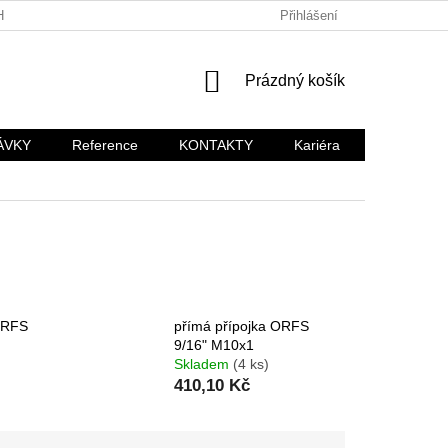
HODNÍ PODMÍNKY
KARIÉRA
Přihlášení
NÁKUPNÍ
Prázdný košík
KOŠÍK
ÁVKY
Reference
KONTAKTY
Kariéra
ORFS
přímá přípojka ORFS
9/16" M10x1
Skladem
(4 ks)
410,10 Kč