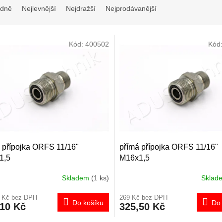
dně
Nejlevnější
Nejdražší
Nejprodávanější
Kód:
400502
Kód
 přípojka ORFS 11/16"
přímá přípojka ORFS 11/16"
1,5
M16x1,5
Skladem
(1 ks)
Skla
0 Kč bez DPH
269 Kč bez DPH
Do košíku
Do 
,10 Kč
325,50 Kč