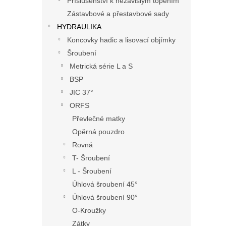
Příslušenství k nezávislým topením
Zástavbové a přestavbové sady
HYDRAULIKA
Koncovky hadic a lisovací objímky
Šroubení
Metrická série L a S
BSP
JIC 37°
ORFS
Převlečné matky
Opěrná pouzdro
Rovná
T- Šroubení
L - Šroubení
Úhlová šroubení 45°
Úhlová šroubení 90°
O-Kroužky
Zátky