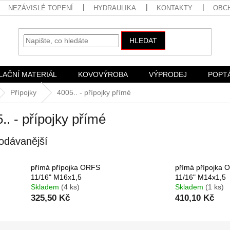
NEZÁVISLÉ TOPENÍ
HYDRAULIKA
KONTAKTY
OBC
HLEDAT
LAČNÍ MATERIÁL
KOVOVÝROBA
VÝPRODEJ
POPT
Přípojky
4005.. - přípojky přímé
.. - přípojky přímé
odávanější
přímá přípojka ORFS
přímá přípojka 
11/16" M16x1,5
11/16" M14x1,5
Skladem
(4 ks)
Skladem
(1 ks)
325,50 Kč
410,10 Kč