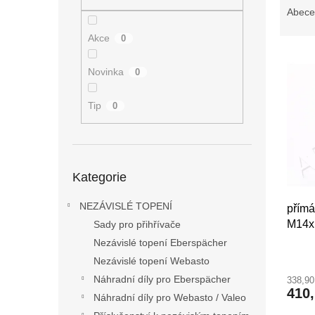
n
a
Abece
e
z
l
Akce
0
e
V
n
ý
í
Novinka
0
p
p
i
r
Tip
0
s
o
p
d
r
u
o
k
Přeskočit
Kategorie
kategorie
d
t
u
ů
NEZÁVISLÉ TOPENÍ
přímá
k
M14x
Sady pro přihřívače
t
ů
Nezávislé topení Eberspächer
Nezávislé topení Webasto
Náhradní díly pro Eberspächer
338,9
410
Náhradní díly pro Webasto / Valeo