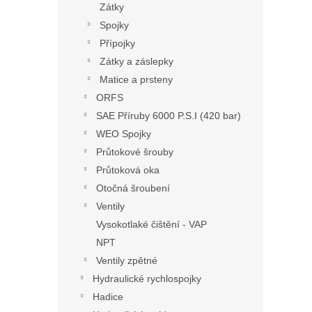
Zátky
Spojky
Přípojky
Zátky a záslepky
Matice a prsteny
ORFS
SAE Příruby 6000 P.S.I (420 bar)
WEO Spojky
Průtokové šrouby
Průtoková oka
Otočná šroubení
Ventily
Vysokotlaké čištění - VAP
NPT
Ventily zpětné
Hydraulické rychlospojky
Hadice