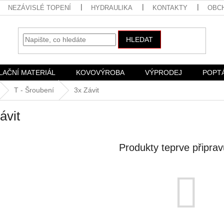
NEZÁVISLÉ TOPENÍ
HYDRAULIKA
KONTAKTY
OBC
HLEDAT
LAČNÍ MATERIÁL
KOVOVÝROBA
VÝPRODEJ
POPT
T - Šroubení
3x Závit
ávit
Produkty teprve připra