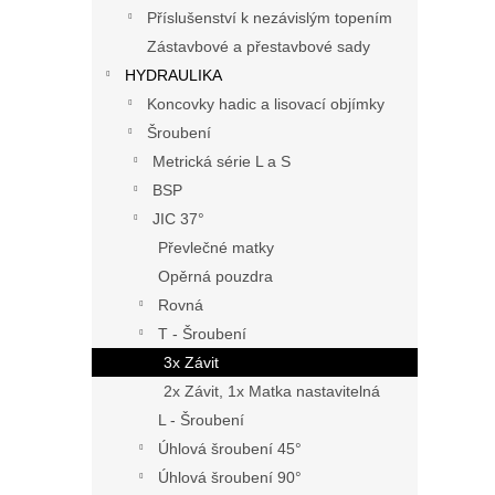
n
Příslušenství k nezávislým topením
e
Zástavbové a přestavbové sady
l
HYDRAULIKA
Koncovky hadic a lisovací objímky
Šroubení
Metrická série L a S
BSP
JIC 37°
Převlečné matky
Opěrná pouzdra
Rovná
T - Šroubení
3x Závit
2x Závit, 1x Matka nastavitelná
L - Šroubení
Úhlová šroubení 45°
Úhlová šroubení 90°