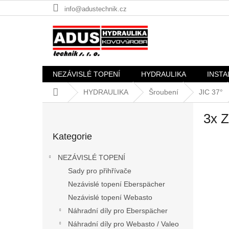
Přejít
info@adustechnik.cz
na
obsah
NEZÁVISLÉ TOPENÍ
HYDRAULIKA
INSTA
Domů
HYDRAULIKA
Šroubení
JIC 37°
P
3x Z
o
Přeskočit
s
Kategorie
kategorie
t
r
NEZÁVISLÉ TOPENÍ
a
Sady pro přihřívače
n
Nezávislé topení Eberspächer
n
í
Nezávislé topení Webasto
p
Náhradní díly pro Eberspächer
a
Náhradní díly pro Webasto / Valeo