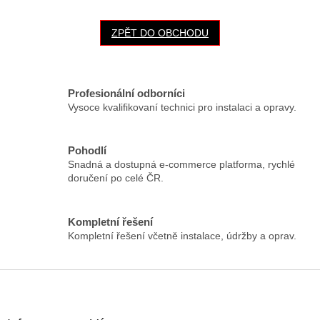
ZPĚT DO OBCHODU
Profesionální odborníci
Vysoce kvalifikovaní technici pro instalaci a opravy.
Pohodlí
Snadná a dostupná e-commerce platforma, rychlé
doručení po celé ČR.
Kompletní řešení
Kompletní řešení včetně instalace, údržby a oprav.
Z
á
p