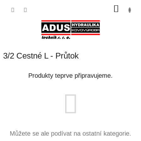
Přejít
NÁKU
na
obsah
KOŠÍK
3/2 Cestné L - Průtok
Produkty teprve připravujeme.
Můžete se ale podívat na ostatní kategorie.