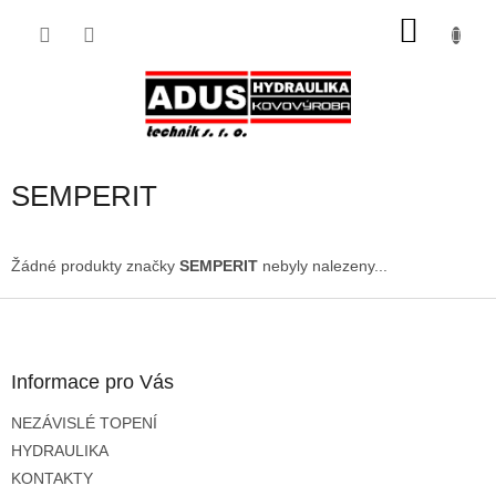
Přejít
NÁKU
na
obsah
KOŠÍK
SEMPERIT
Žádné produkty značky
SEMPERIT
nebyly nalezeny...
Z
á
p
a
Informace pro Vás
t
NEZÁVISLÉ TOPENÍ
í
HYDRAULIKA
KONTAKTY