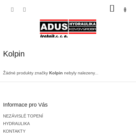
Přejít
NÁKU
na
obsah
KOŠÍK
Kolpin
Žádné produkty značky
Kolpin
nebyly nalezeny...
Z
á
p
a
Informace pro Vás
t
NEZÁVISLÉ TOPENÍ
í
HYDRAULIKA
KONTAKTY