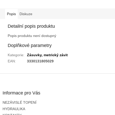
Popis
Diskuze
Detailní popis produktu
Popis produktu není dostupný
Doplňkové parametry
Kategorie
:
Zásuvky, metrický závit
EAN
:
3330131805029
Z
á
p
a
Informace pro Vás
t
NEZÁVISLÉ TOPENÍ
í
HYDRAULIKA