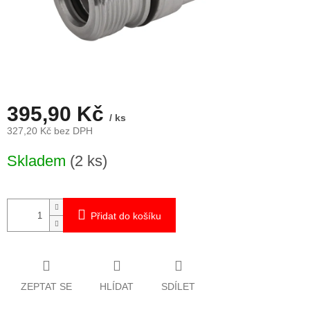
395,90 Kč
/ ks
327,20 Kč bez DPH
Měrná
Skladem
(2 ks)
cena:
Přidat do košíku
ZEPTAT SE
HLÍDAT
SDÍLET