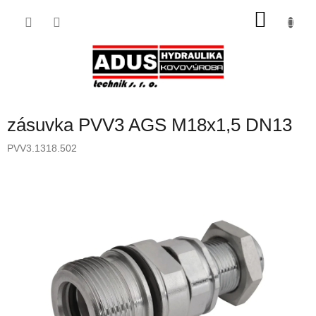
Přejít
NÁKU
na
obsah
KOŠÍK
zásuvka PVV3 AGS M18x1,5 DN13
PVV3.1318.502