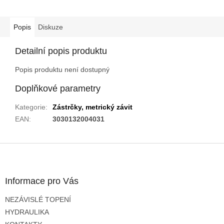
Popis
Diskuze
Detailní popis produktu
Popis produktu není dostupný
Doplňkové parametry
Kategorie
:
Zástrčky, metrický závit
EAN
:
3030132004031
Z
á
p
a
Informace pro Vás
t
NEZÁVISLÉ TOPENÍ
í
HYDRAULIKA