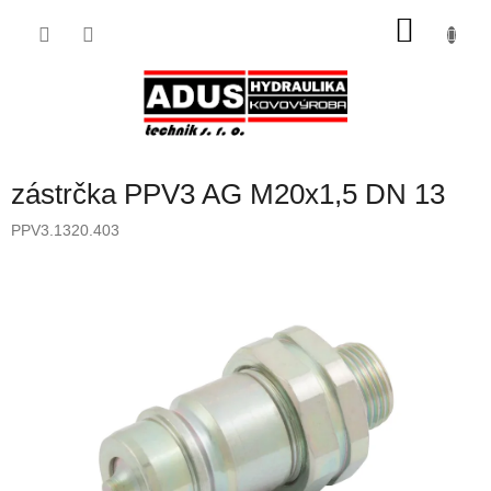
Přejít
NÁKU
na
obsah
KOŠÍK
zástrčka PPV3 AG M20x1,5 DN 13
PPV3.1320.403