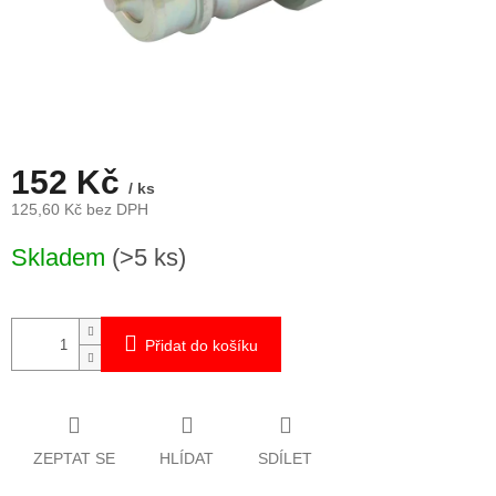
152 Kč
/ ks
125,60 Kč bez DPH
Měrná
Skladem
(>5 ks)
cena:
Přidat do košíku
ZEPTAT SE
HLÍDAT
SDÍLET