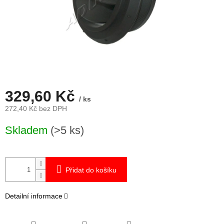
329,60 Kč
/ ks
272,40 Kč bez DPH
Měrná
Skladem
(>5 ks)
cena:
Přidat do košíku
Detailní informace