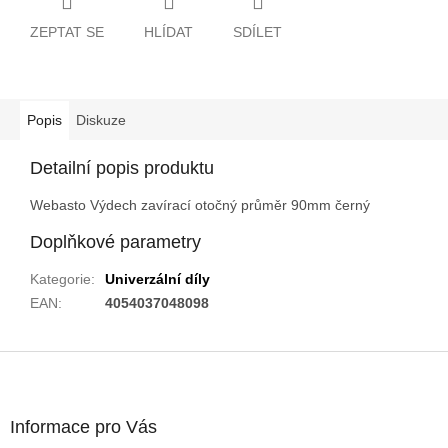
ZEPTAT SE
HLÍDAT
SDÍLET
Popis
Diskuze
Detailní popis produktu
Webasto Výdech zavírací otočný průměr 90mm černý
Doplňkové parametry
Kategorie
:
Univerzální díly
EAN
:
4054037048098
Z
á
p
a
Informace pro Vás