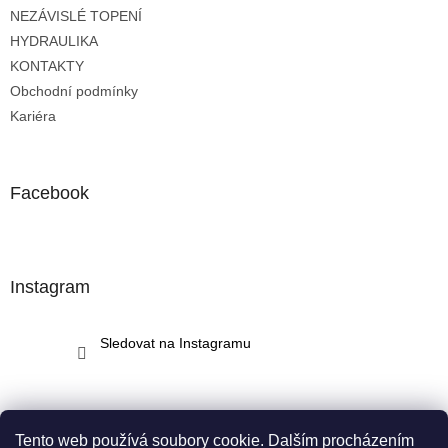
t
NEZÁVISLÉ TOPENÍ
í
HYDRAULIKA
KONTAKTY
Obchodní podmínky
Kariéra
Facebook
Instagram
Sledovat na Instagramu
Tento web používá soubory cookie. Dalším procházením