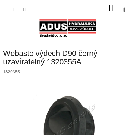
Přejít
NÁKU
na
obsah
KOŠÍK
Webasto výdech D90 černý
uzavíratelný 1320355A
1320355