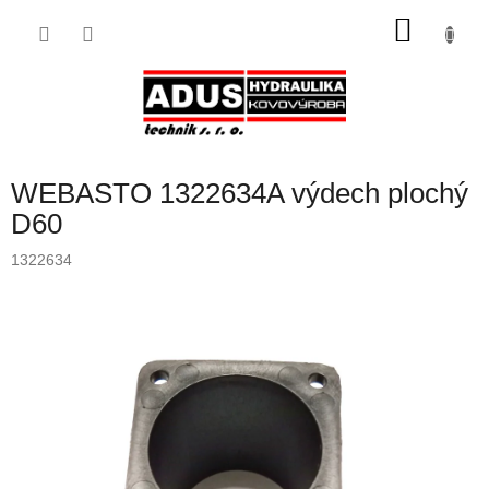
Přejít
NÁKU
na
obsah
KOŠÍK
WEBASTO 1322634A výdech plochý
D60
1322634