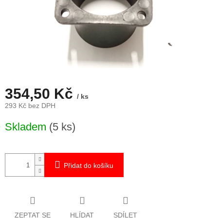
354,50 Kč
/ ks
293 Kč bez DPH
Měrná
Skladem
(5 ks)
cena:
Přidat do košíku
ZEPTAT SE
HLÍDAT
SDÍLET