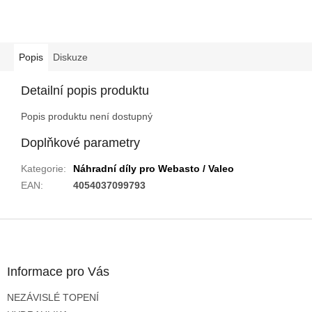
Popis
Diskuze
Detailní popis produktu
Popis produktu není dostupný
Doplňkové parametry
Kategorie
:
Náhradní díly pro Webasto / Valeo
EAN
:
4054037099793
Z
á
p
a
Informace pro Vás
t
NEZÁVISLÉ TOPENÍ
í