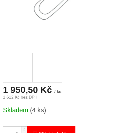
1 950,50 Kč
/ ks
1 612 Kč bez DPH
Měrná
Skladem
(4 ks)
cena: