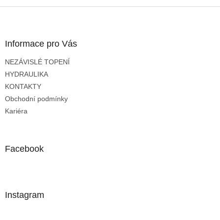
Z
á
p
a
Informace pro Vás
t
NEZÁVISLÉ TOPENÍ
í
HYDRAULIKA
KONTAKTY
Obchodní podmínky
Kariéra
Facebook
Instagram