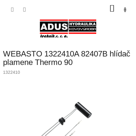
Přejít
NÁKU
na
obsah
KOŠÍK
WEBASTO 1322410A 82407B hlídač
plamene Thermo 90
1322410