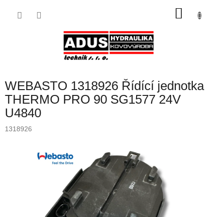
Přejít
NÁKU
na
obsah
KOŠÍK
WEBASTO 1318926 Řídící jednotka
THERMO PRO 90 SG1577 24V
U4840
1318926