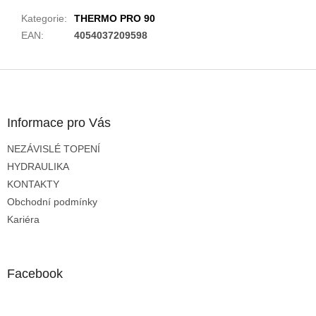
Kategorie
:
THERMO PRO 90
EAN
:
4054037209598
Z
á
p
a
Informace pro Vás
t
NEZÁVISLÉ TOPENÍ
í
HYDRAULIKA
KONTAKTY
Obchodní podmínky
Kariéra
Facebook