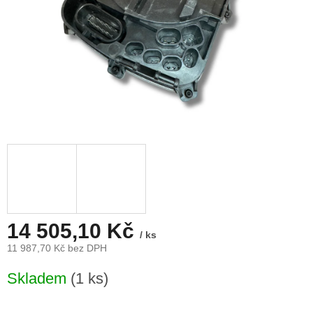
14 505,10 Kč
/ ks
11 987,70 Kč bez DPH
Měrná
Skladem
(1 ks)
cena: