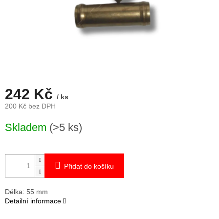
242 Kč
/ ks
200 Kč bez DPH
Měrná
Skladem
(>5 ks)
cena:
Přidat do košíku
Délka: 55 mm
Detailní informace