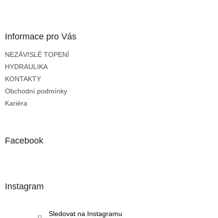
Z
á
p
a
Informace pro Vás
t
NEZÁVISLÉ TOPENÍ
í
HYDRAULIKA
KONTAKTY
Obchodní podmínky
Kariéra
Facebook
Instagram
Sledovat na Instagramu