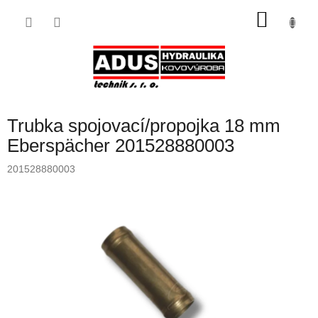
Přejít
NÁKU
na
obsah
KOŠÍK
Trubka spojovací/propojka 18 mm
Eberspächer 201528880003
201528880003