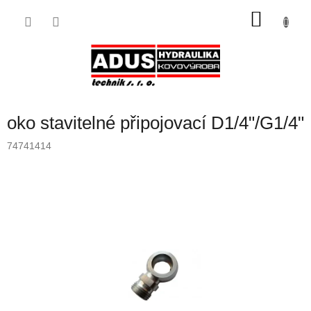
Přejít
NÁKU
na
obsah
KOŠÍK
oko stavitelné připojovací D1/4"/G1/4"
74741414