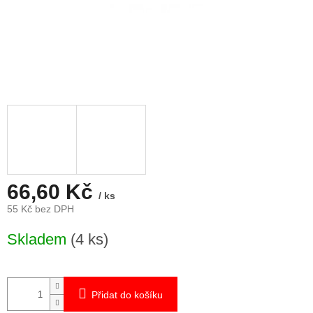
66,60 Kč
/ ks
55 Kč bez DPH
Měrná
Skladem
(4 ks)
cena:
Přidat do košíku