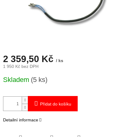
2 359,50 Kč
/ ks
1 950 Kč bez DPH
Měrná
Skladem
(5 ks)
cena:
Přidat do košíku
Detailní informace