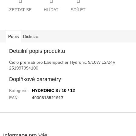
ZEPTAT SE
HLÍDAT
SDÍLET
Popis
Diskuze
Detailní popis produktu
Čidlo přehřátí pro Eberspächer Hydronic 9/10W 12/24V
251997994100
Doplňkové parametry
Kategorie
:
HYDRONIC 8 / 10 / 12
EAN
:
4030813521917
Z
á
p
a
Informace pro Vás