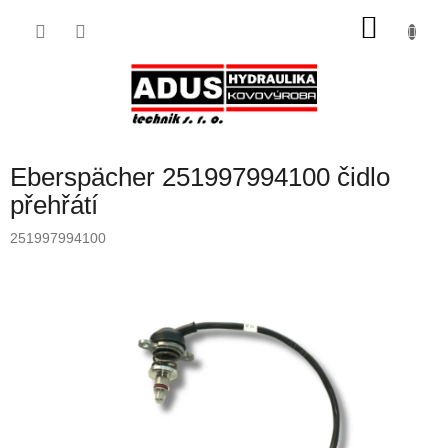
Přejít
NÁKU
na
obsah
KOŠÍK
Eberspächer 251997994100 čidlo
přehřátí
251997994100