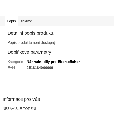
Popis
Diskuze
Detailní popis produktu
Popis produktu není dostupný
Doplňkové parametry
Kategorie
:
Náhradní díly pro Eberspächer
EAN
:
2518184000009
Z
á
p
a
Informace pro Vás
t
NEZÁVISLÉ TOPENÍ
í