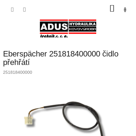
Přejít
NÁKU
na
obsah
KOŠÍK
Eberspächer 251818400000 čidlo
přehřátí
251818400000