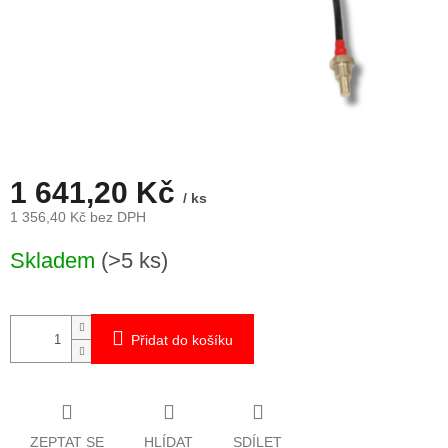
1 641,20 Kč
/ ks
1 356,40 Kč bez DPH
Měrná
Skladem
(>5 ks)
cena:
Přidat do košíku
ZEPTAT SE
HLÍDAT
SDÍLET