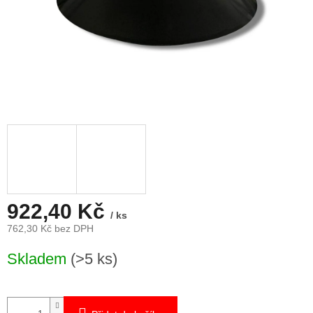
922,40 Kč
/ ks
762,30 Kč bez DPH
Měrná
Skladem
(>5 ks)
cena: