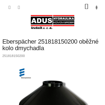
Přejít
NÁKU
na
obsah
KOŠÍK
Eberspächer 251818150200 oběžné
kolo dmychadla
251818150200