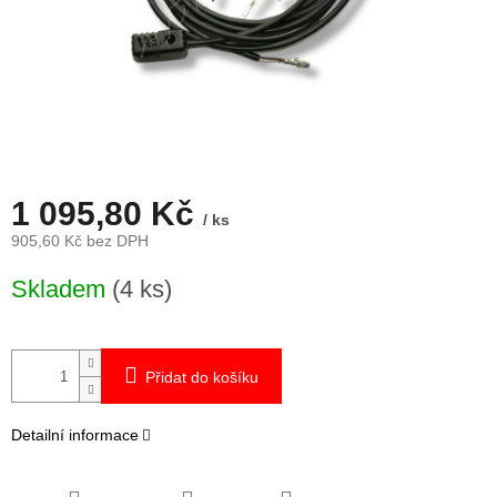
1 095,80 Kč
/ ks
905,60 Kč bez DPH
Měrná
Skladem
(4 ks)
cena:
Přidat do košíku
Detailní informace