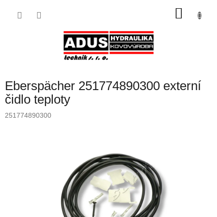
Přejít
NÁKU
na
obsah
KOŠÍK
Eberspächer 251774890300 externí
čidlo teploty
251774890300