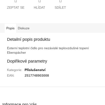
ZEPTAT SE
HLÍDAT
SDÍLET
Popis
Diskuze
Detailní popis produktu
Externí teplotní čidlo pro nezávislé teplovzdušné topení
Eberspächer
Doplňkové parametry
Kategorie
:
Příslušenství
EAN
:
2517748903008
Z
á
p
a
Informace pro Vás