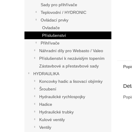
n
Sady pro přihřívače
e
Teplovodní / HYDRONIC
l
Ovládací prvky
Ovladače
Příslušenství
Přihřívače
Náhradní díly pro Webasto / Valeo
Příslušenství k nezávislým topením
Zástavbové a přestavbové sady
Popi
HYDRAULIKA
Koncovky hadic a lisovací objímky
Det
Šroubení
Hydraulické rychlospojky
Popi
Hadice
Hydraulické trubky
Kulové ventily
Ventily