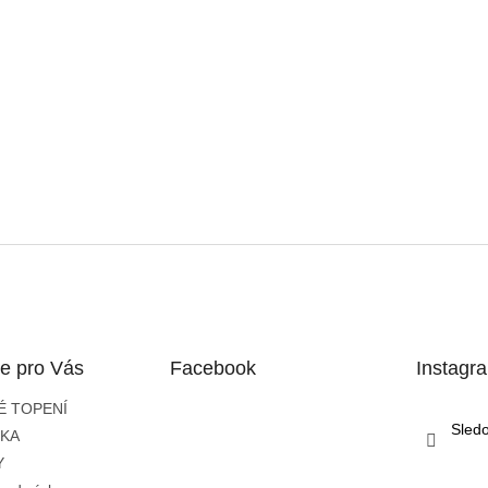
e pro Vás
Facebook
Instagr
É TOPENÍ
Sled
IKA
Y