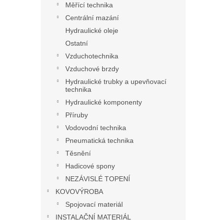
Měřící technika
Centrální mazání
Hydraulické oleje
Ostatní
Vzduchotechnika
Vzduchové brzdy
Hydraulické trubky a upevňovací
technika
Hydraulické komponenty
Příruby
Vodovodní technika
Pneumatická technika
Těsnění
Hadicové spony
NEZÁVISLÉ TOPENÍ
KOVOVÝROBA
Spojovací materiál
INSTALAČNÍ MATERIÁL