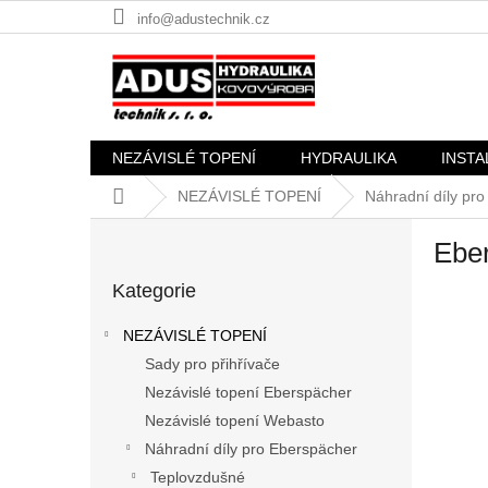
Přejít
info@adustechnik.cz
na
obsah
NEZÁVISLÉ TOPENÍ
HYDRAULIKA
INSTA
Domů
NEZÁVISLÉ TOPENÍ
Náhradní díly pr
P
Ebe
o
Přeskočit
s
Kategorie
kategorie
t
r
NEZÁVISLÉ TOPENÍ
a
Sady pro přihřívače
n
Nezávislé topení Eberspächer
n
í
Nezávislé topení Webasto
p
Náhradní díly pro Eberspächer
a
Teplovzdušné