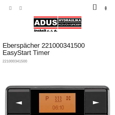
Přejít
NÁKU
na
obsah
KOŠÍK
Eberspächer 221000341500
EasyStart Timer
221000341500