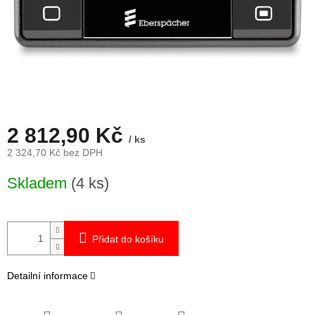
2 812,90 Kč
/ ks
2 324,70 Kč bez DPH
Měrná
Skladem
(4 ks)
cena:
Přidat do košíku
Detailní informace