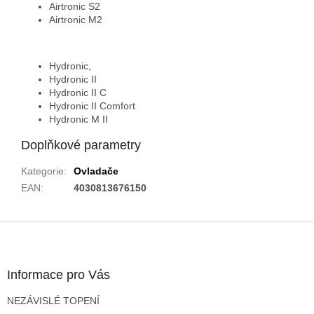
Airtronic S2
Airtronic M2
Hydronic,
Hydronic II
Hydronic II C
Hydronic II Comfort
Hydronic M II
Doplňkové parametry
Kategorie
:
Ovladače
EAN
:
4030813676150
Z
á
p
a
Informace pro Vás
t
NEZÁVISLÉ TOPENÍ
í