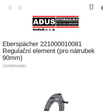
Přejít
NÁKU
na
obsah
KOŠÍK
Eberspächer 221000010081
Regulační element (pro nátrubek
90mm)
221000010081