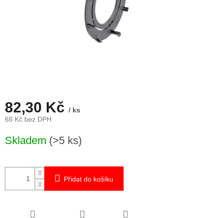
82,30 Kč
/ ks
68 Kč bez DPH
Měrná
Skladem
(>5 ks)
cena:
Přidat do košíku