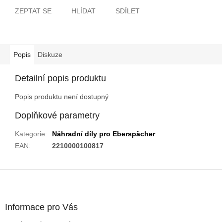
ZEPTAT SE
HLÍDAT
SDÍLET
Popis
Diskuze
Detailní popis produktu
Popis produktu není dostupný
Doplňkové parametry
Kategorie
:
Náhradní díly pro Eberspächer
EAN
:
2210000100817
Z
á
p
a
Informace pro Vás
t