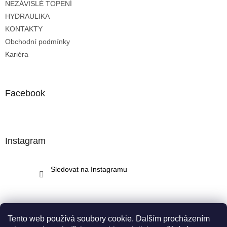
NEZÁVISLÉ TOPENÍ
í
HYDRAULIKA
KONTAKTY
Obchodní podmínky
Kariéra
Facebook
Instagram
Sledovat na Instagramu
Tento web používá soubory cookie. Dalším procházením