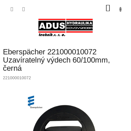
Přejít
NÁKU
na
obsah
KOŠÍK
Eberspächer 221000010072
Uzavíratelný výdech 60/100mm,
černá
221000010072