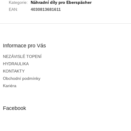
Kategorie
:
Náhradní díly pro Eberspächer
EAN
:
4030813681611
Z
á
p
a
Informace pro Vás
t
NEZÁVISLÉ TOPENÍ
í
HYDRAULIKA
KONTAKTY
Obchodní podmínky
Kariéra
Facebook