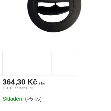
364,30 Kč
/ ks
301,10 Kč bez DPH
Měrná
Skladem
(>5 ks)
cena: